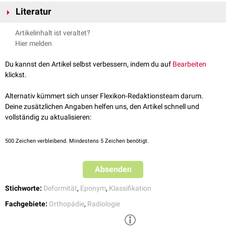
Typ
Beschreibung
Literatur
Bell D, Knipe H.
Coughlin classification.
Reference article,
I
Verbreiterte
laterale
Oberfläche des
Os metatarsale V
-
Artikelinhalt ist veraltet?
Radiopaedia.org, https://doi.org/10.53347/rID-66214, zuletzt
Köpfchens
Hier melden
besucht 16.09.2025.
II
Irreguläre laterale Krümmung des
distalen
Os metatarsale V
Du kannst den Artikel selbst verbessern, indem du auf
Bearbeiten
bei normalem Intermetatarsalwinkel zwischen Os metatarsale
klickst.
4 und 5. Der laterale
Deviationswinkel
ist
pathologisch
Alternativ kümmert sich unser Flexikon-Redaktionsteam darum.
III
Pathologisch
erhöhter Intermetatarsalwinkel zwischen Os
Deine zusätzlichen Angaben helfen uns, den Artikel schnell und
metatarsale 4 und 5 bei normalem lateralen Deviationswinkel
vollständig zu aktualisieren:
IV
Jede Kombination der Typen I–III
500
Zeichen verbleibend. Mindestens 5 Zeichen benötigt.
Absenden
Stichworte:
Deformität
,
Eponym
,
Klassifikation
Fachgebiete:
Orthopädie
,
Radiologie