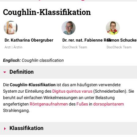
Coughlin-Klassifikation
Dr. Katharina Obergruber
Dr. rer. nat. Fabienne Reh
Simon Schucke
Arzt | Ärztin
DocCheck Team
DocCheck Team
Englisch:
Coughlin classification
Definition
Die
Coughlin-Klassifikation
ist das am häufigsten verwendete
System zur Einteilung des
Digitus quintus varus
(Schneiderballen). Sie
beruht auf einfachen Winkelmessungen an unter Belastung
angefertigten
Röntgenaufnahmen
des
Fußes
in
dorsoplantarem
Strahlengang.
Klassifikation