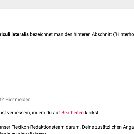
iculi lateralis
bezeichnet man den hinteren Abschnitt ("Hinterho
culi lateralis erstreckt sich in den
Lobus occipitalis
(Okzipitalla
 Substanz
eingebettet. Angrenzende Strukturen sind:
oris callosi
ris callosi,
Radiatio optica
 posterioris
,
Calcar avis
(Sulcus calcarinus)
et?
weise zur Verfügung gestellt durch die
Hier melden
Anatomie der Uni Köln
laterale
lbst verbessern, indem du auf
Bearbeiten
klickst.
 unser Flexikon-Redaktionsteam darum. Deine zusätzlichen Anga