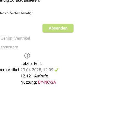
ändig zu aktualisieren:
tens 5 Zeichen benötigt.
Absenden
,
Gehirn
,
Ventrikel
vensystem
Letzter Edit:
sem Artikel
23.04.2025, 12:09
12.121 Aufrufe
Nutzung:
BY-NC-SA
nu posterius ventriculi lateralis ist mit Nr. 5 gekennzeichnet