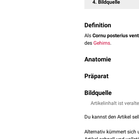
4
Bildquelle
Definition
Als
Cornu posterius ventr
des
Gehirns
.
Anatomie
Das Cornu posterius ventri
Präparat
allen Seiten in die
weiße
superior
:
Tapetum corp
Bildquelle
lateral
: Tapetum corpo
medial
:
Bulbus cornus
Artikelinhalt ist veralt
Präparat freundlicher
inferior
:
Trigonum col
Du kannst den Artikel se
Alternativ kümmert sich