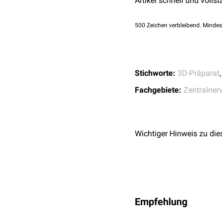
Artikel schnell und vollst
500
Zeichen verbleibend. Mindes
Stichworte:
3D-Präparat
Fachgebiete:
Zentralner
Wichtiger Hinweis zu die
Empfehlung
Querschnitt Kopf, das Cor