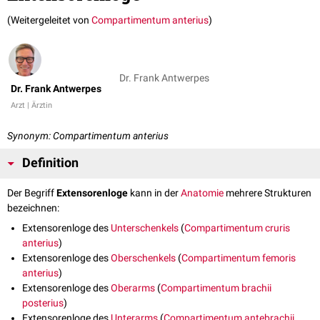
(Weitergeleitet von
Compartimentum anterius
)
Dr. Frank Antwerpes
Dr. Frank Antwerpes
Arzt | Ärztin
Synonym: Compartimentum anterius
Definition
Der Begriff
Extensorenloge
kann in der
Anatomie
mehrere Strukturen
bezeichnen:
Extensorenloge des
Unterschenkels
(
Compartimentum cruris
anterius
)
Extensorenloge des
Oberschenkels
(
Compartimentum femoris
anterius
)
Extensorenloge des
Oberarms
(
Compartimentum brachii
posterius
)
Extensorenloge des
Unterarms
(
Compartimentum antebrachii