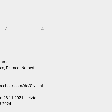
A
A
oramen:
es, Dr. med. Norbert
doccheck.com/de/Civinini-
n 28.11.2021. Letzte
3.2024