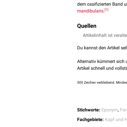
dem ossifizierten Band 
[
1
]
mandibularis
.
Quellen
Artikelinhalt ist veralt
↑
Neeru Goyal et al.:
A
Anat. 2016 Oct.
Du kannst den Artikel se
Alternativ kümmert sich
Artikel schnell und vollst
500
Zeichen verbleibend. Mindes
Stichworte:
Eponym
,
Fo
Fachgebiete:
Kopf und H