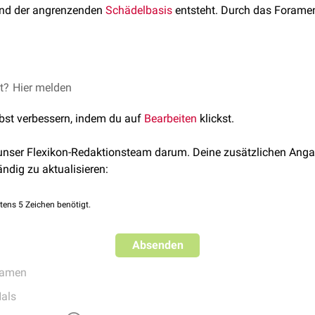
und der angrenzenden
Schädelbasis
entsteht. Durch das Forame
et?
n anatomical study of the pterygospinous bar and foramen of C
Hier melden
lbst verbessern, indem du auf
Bearbeiten
klickst.
 unser Flexikon-Redaktionsteam darum. Deine zusätzlichen Anga
ändig zu aktualisieren:
tens 5 Zeichen benötigt.
Absenden
ramen
als