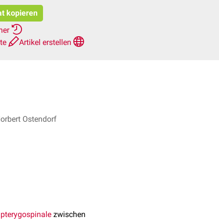
at kopieren
rher
hte
Artikel erstellen
Norbert Ostendorf
pterygospinale
zwischen