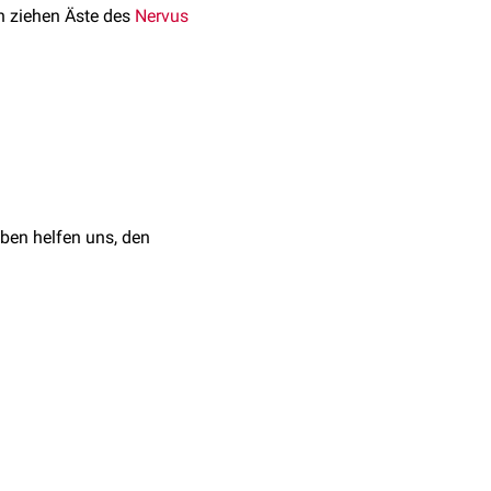
n ziehen Äste des
Nervus
ivinini
Surg Radiol
ben helfen uns, den