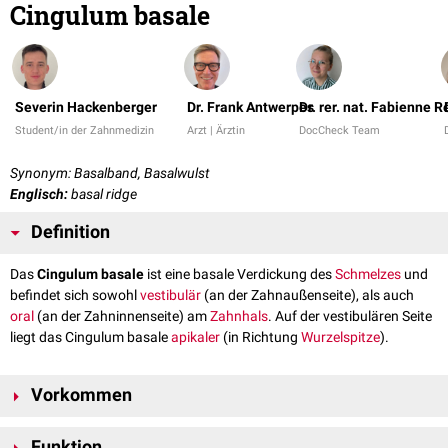
Cingulum basale
Severin Hackenberger
Dr. Frank Antwerpes
Dr. rer. nat. Fabienne R
Student/in der Zahnmedizin
Arzt | Ärztin
DocCheck Team
Synonym: Basalband, Basalwulst
Englisch:
basal ridge
Definition
Das
Cingulum basale
ist eine basale Verdickung des
Schmelzes
und
befindet sich sowohl
vestibulär
(an der Zahnaußenseite), als auch
oral
(an der Zahninnenseite) am
Zahnhals
. Auf der vestibulären Seite
liegt das Cingulum basale
apikaler
(in Richtung
Wurzelspitze
).
Vorkommen
Das Cingulum basale kann im
Gebiss
von
Säugetieren
gefunden werden.
Funktion