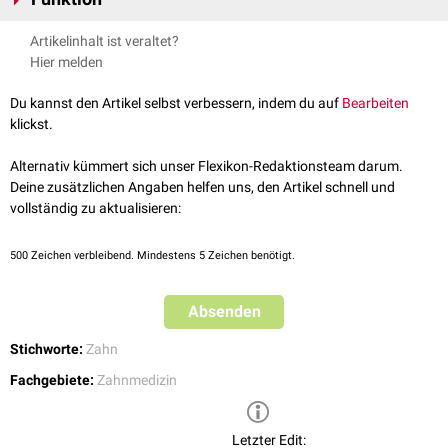
Bei
Milchzähnen
ist das Cingulum basale deutlich ausgeprägter, bei
bleibenden
Zähnen
hingegen oft nicht erkennbar.
Dem Cingulum basale wird eine strukturell stabilisierende Funktion
Artikelinhalt ist veraltet?
zugeschrieben. Durch die Stabilisierung der
Milchzähne
dient es indirekt
Hier melden
dem Schutz der sich darunter befindenden bleibenden Zähne. Zudem
wird vermutet, dass das Cingulum basale einen guten Verschluss von
Du kannst den Artikel selbst verbessern, indem du auf
Bearbeiten
Milchzahn
und
Zahnfleisch
erlaubt und so die
Zahnfleischgesundheit
klickst.
fördert.
Alternativ kümmert sich unser Flexikon-Redaktionsteam darum.
Deine zusätzlichen Angaben helfen uns, den Artikel schnell und
vollständig zu aktualisieren:
500
Zeichen verbleibend. Mindestens 5 Zeichen benötigt.
Absenden
Stichworte:
Zahn
Fachgebiete:
Zahnmedizin
Letzter Edit: