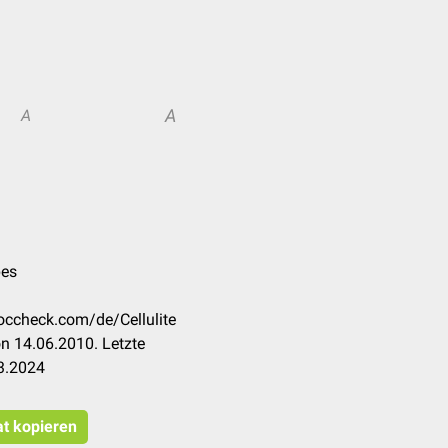
A
A
pes
doccheck.com/de/Cellulite
n 14.06.2010. Letzte
3.2024
at kopieren