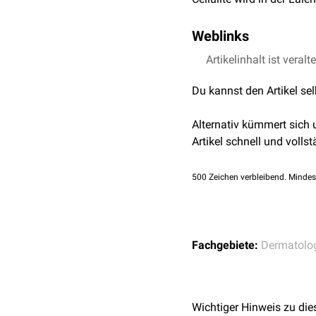
Weblinks
Artikelinhalt ist veralt
Gentest auf Cellulite
Du kannst den Artikel se
Alternativ kümmert sich
Artikel schnell und vollst
500
Zeichen verbleibend. Mindes
Fachgebiete:
Dermatolo
Wichtiger Hinweis zu die