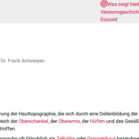
Was zeigt hie
Versionsgeschic
Discord
Dr. Frank Antwerpes
rung der Hauttopographie, die sich durch eine Dellenbildung der
reich der
Oberschenkel
, der
Oberarme
, der
Hüften
und des Gesäße
troffen.
nsprache oft fälschlich als
Zellulitis
oder
Orangenhaut
bezeichne