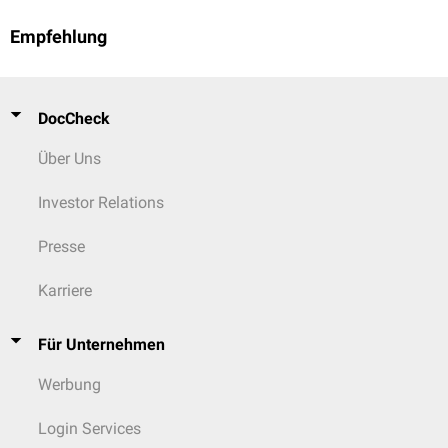
Empfehlung
DocCheck
Über Uns
Investor Relations
Presse
Karriere
Für Unternehmen
Werbung
Login Services