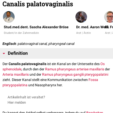
Canalis palatovaginalis
Stud.med.dent. Sascha Alexander Bröse
Dr. med. Aaron Weiß
Dr. 
Student/in der Zahnmedizin
Arzt | Ärztin
Arzt | 
Englisch
: palatovaginal canal, pharyngeal canal
Definition
Der
Canalis palatovaginalis
ist ein Kanal an der Unterseite des
Os
sphenoidale
, durch den der
Ramus pharyngeus arteriae maxillaris
der
Arteria maxillaris
und der
Ramus pharyngeus ganglii pterygopalatini
zieht. Dieser Kanal stellt eine Kommunikation zwischen
Fossa
pterygopalatina
und Nasopharynx her.
Artikelinhalt ist veraltet?
Hier melden
Du kannst den Artikel selbst verbessern, indem du auf
Bearbeiten