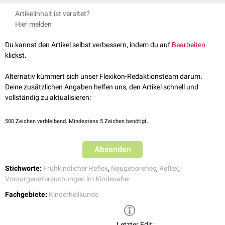
Bald et al. Kurzlehrbuch Pädiatrie, Thieme Verlag, 2012
Artikelinhalt ist veraltet?
Hier melden
Du kannst den Artikel selbst verbessern, indem du auf
Bearbeiten
klickst.
Alternativ kümmert sich unser Flexikon-Redaktionsteam darum.
Deine zusätzlichen Angaben helfen uns, den Artikel schnell und
vollständig zu aktualisieren:
500
Zeichen verbleibend. Mindestens 5 Zeichen benötigt.
Absenden
Stichworte:
Frühkindlicher Reflex
,
Neugeborenes
,
Reflex
,
Vorsorgeuntersuchungen im Kindesalter
Fachgebiete:
Kinderheilkunde
Letzter Edit: