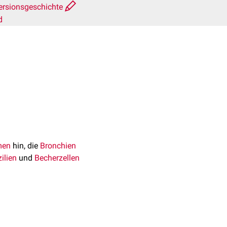
ersionsgeschichte
d
men
hin, die
Bronchien
ilien
und
Becherzellen