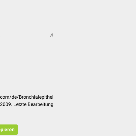
A
A
k.com/de/Bronchialepithel
2009. Letzte Bearbeitung
opieren