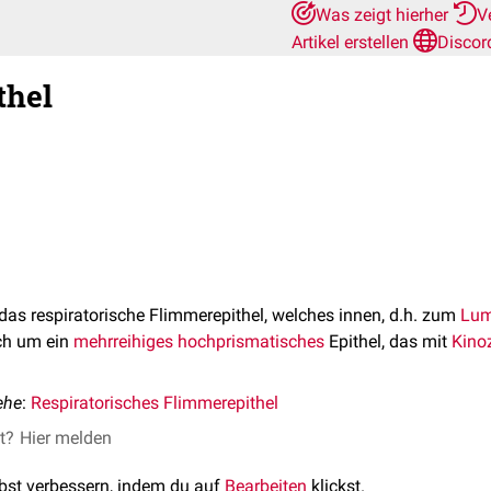
Was zeigt hierher
V
Artikel erstellen
Discor
thel
 das respiratorische Flimmerepithel, welches innen, d.h. zum
Lu
ich um ein
mehrreihiges
hochprismatisches
Epithel, das mit
Kinoz
ehe
:
Respiratorisches Flimmerepithel
et?
Hier melden
lbst verbessern, indem du auf
Bearbeiten
klickst.