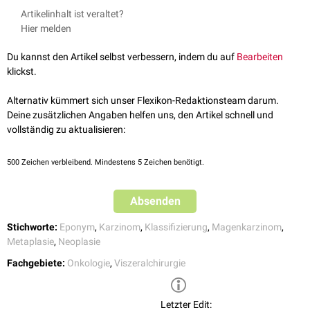
Typ III: unscharf begrenztes, infiltrierendes Ulkus (50%)
Hu, Bing et al.
Gastric cancer: Classification, histology and
Artikelinhalt ist veraltet?
Typ IV: diffus infiltrierendes (
szirrhöses
) Wachstum (Linitis plastica)
application of molecular pathology
Journal of gastrointestinal
Hier melden
(10%)
oncology. 2012
siehe auch:
Magenkarzinom
S3-Leitlinie Magenkarzinom
Stand August 2019, abgerufen am
Du kannst den Artikel selbst verbessern, indem du auf
Bearbeiten
28.01.2024
Die Borrmann-Klassifikation wird heute (2024) im klinischen Alltag
klickst.
Díaz Del Arco, Cristina et al.
Are Borrmann's Types of Advanced
seltener verwendet, da andere Klassifikationssysteme, wie die
TNM-
Gastric Cancer Distinct Clinicopathological and Molecular Entities? A
Klassifikation
detailliertere Informationen über die Tumorerkrankung
Alternativ kümmert sich unser Flexikon-Redaktionsteam darum.
Western Study
Cancers. 2021
liefern.
Deine zusätzlichen Angaben helfen uns, den Artikel schnell und
vollständig zu aktualisieren:
500
Zeichen verbleibend. Mindestens 5 Zeichen benötigt.
Absenden
Stichworte:
Eponym
,
Karzinom
,
Klassifizierung
,
Magenkarzinom
,
Metaplasie
,
Neoplasie
Fachgebiete:
Onkologie
,
Viszeralchirurgie
Letzter Edit: