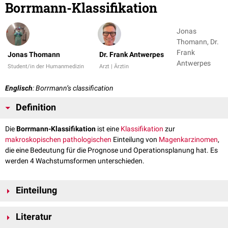
Borrmann-Klassifikation
Jonas
Thomann, Dr.
Frank
Jonas Thomann
Dr. Frank Antwerpes
Antwerpes
Student/in der Humanmedizin
Arzt | Ärztin
Englisch
: Borrmann’s classification
Definition
Die
Borrmann-Klassifikation
ist eine
Klassifikation
zur
makroskopischen
pathologischen
Einteilung von
Magenkarzinomen
,
die eine Bedeutung für die Prognose und Operationsplanung hat. Es
werden 4 Wachstumsformen unterschieden.
Einteilung
Typ I: polypöses Wachstum (5%)
Literatur
Typ II: schüsselförmiges scharf begrenztes
Ulkus
(35%)