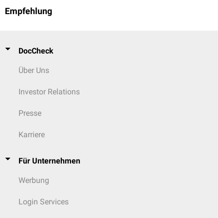
Empfehlung
DocCheck
Über Uns
Investor Relations
Presse
Karriere
Für Unternehmen
Werbung
Login Services