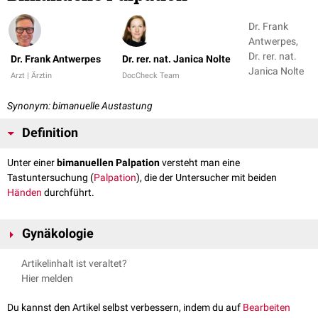
Dr. Frank
Antwerpes,
Dr. rer. nat.
Dr. Frank Antwerpes
Dr. rer. nat. Janica Nolte
Janica Nolte
Arzt | Ärztin
DocCheck Team
Synonym: bimanuelle Austastung
Definition
Unter einer
bimanuellen Palpation
versteht man eine
Tastuntersuchung (
Palpation
), die der Untersucher mit beiden
Händen
durchführt.
Gynäkologie
Die bimanuelle Palpation findet direkt im Anschluss an die vaginale
Artikelinhalt ist veraltet?
Tastuntersuchung statt. Während eine Hand in der
Vagina
verbleibt, wird
Hier melden
die andere Hand auf den unteren Teil der
Bauchdecke
gelegt.
Mit der innen liegenden Hand werden
Uterus
und
Adnexe
mit umsichtig
Du kannst den Artikel selbst verbessern, indem du auf
Bearbeiten