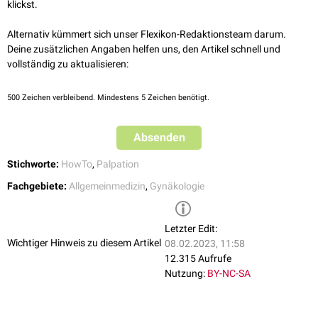
dosiertem Druck näher an die Bauchdecke gebracht. Die außen liegende
klickst.
Hand dient dabei als Widerlager und erhebt den Tastbefund.
Alternativ kümmert sich unser Flexikon-Redaktionsteam darum.
Zur Uteruspalpation hebt man mit der vaginalen Hand die
Zervix
leicht
Deine zusätzlichen Angaben helfen uns, den Artikel schnell und
an, sodass man mit der äußeren Hand den Uterus in
Anteflexion
vollständig zu aktualisieren:
umgreifen und dessen Hinterwand ertasten kann. In der Regel gelingt
dieses Manöver nur bei unter- und normalgewichtigen Patientinnen,
während bei adipöser Bauchdecke die Orientierung schwierig bis
500
Zeichen verbleibend. Mindestens 5 Zeichen benötigt.
unmöglich sein kann. Ein normaler Uterus ist etwa birnengroß (8 x 4 cm).
Für die Palpation der Adnexe hebt man das Scheidengewölbe an. Ohne
Absenden
pathologische
Veränderungen sind sie jedoch kaum tastbar.
Stichworte:
HowTo
,
Palpation
Fachgebiete:
Allgemeinmedizin
,
Gynäkologie
Letzter Edit:
Wichtiger Hinweis zu diesem Artikel
08.02.2023, 11:58
12.315 Aufrufe
Nutzung:
BY-NC-SA