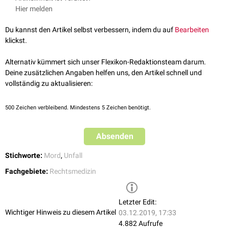
Schussverletzung
. In diesem Fall kommen sie fakultativ an der
Hier melden
Schusshand oder an der Tatwaffe vor.
Backspatter sind i.d.R. sehr klein, wobei Makro-Backspatter (> 0,5 mm)
Du kannst den Artikel selbst verbessern, indem du auf
Bearbeiten
vorkommen können. Die Rückspritzspuren zeigen eine Geschwindigkeit
klickst.
des Projektils von 10 bis 100 m/s an.
Alternativ kümmert sich unser Flexikon-Redaktionsteam darum.
Deine zusätzlichen Angaben helfen uns, den Artikel schnell und
vollständig zu aktualisieren:
500
Zeichen verbleibend. Mindestens 5 Zeichen benötigt.
Absenden
Stichworte:
Mord
,
Unfall
Fachgebiete:
Rechtsmedizin
Letzter Edit:
Wichtiger Hinweis zu diesem Artikel
03.12.2019, 17:33
4.882 Aufrufe