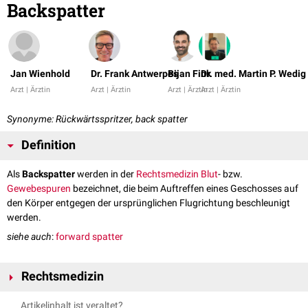
Backspatter
Jan Wienhold
Dr. Frank Antwerpes
Bijan Fink
Dr. med. Martin P. Wedig
Arzt | Ärztin
Arzt | Ärztin
Arzt | Ärztin
Arzt | Ärztin
Synonyme: Rückwärtsspritzer, back spatter
Definition
Als
Backspatter
werden in der
Rechtsmedizin
Blut
- bzw.
Gewebespuren
bezeichnet, die beim Auftreffen eines Geschosses auf
den Körper entgegen der ursprünglichen Flugrichtung beschleunigt
werden.
siehe auch
:
forward spatter
Rechtsmedizin
Backspatter sind hinweisend für die Selbstbeibringung einer
Artikelinhalt ist veraltet?