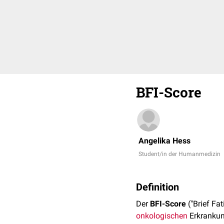
BFI-Score
Angelika Hess
Student/in der Humanmedizin
Definition
Der
BFI-Score
("Brief Fa
onkologischen
Erkrankun