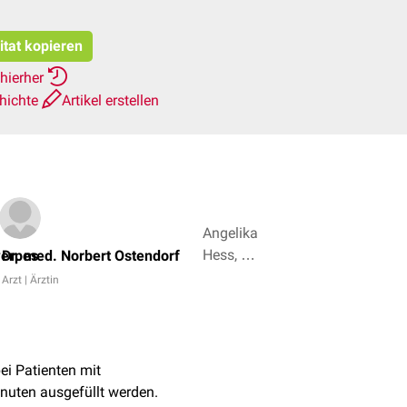
itat kopieren
 hierher
hichte
Artikel erstellen
Angelika
Hess, Dr.
werpes
Dr. med. Norbert Ostendorf
med.
Arzt | Ärztin
Jannik
Winter +
3
ei Patienten mit
nuten ausgefüllt werden.