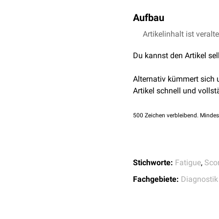
Aufbau
Der Fragebogen umfasst 
Artikelinhalt ist veralt
Beziehung zu anderen Me
Du kannst den Artikel se
und 40 Punkten auf eine
über 70 Punkte belegen 
Alternativ kümmert sich
Artikel schnell und vollst
500
Zeichen verbleibend. Mindes
Stichworte:
Fatigue
,
Sco
Fachgebiete:
Diagnostik