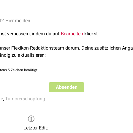
zehn Items, die sechs Dimensionen erfassen: Aktivität, Stimmu
et?
Hier melden
nschen und Lebensfreude. Ja nach erreichter Punktezahl deute
lbst verbessern, indem du auf
Bearbeiten
klickst.
Fatigue bei Tumorpatienten
(Cancer-related Fatigue, CrF) mittle
eine CrF mit schwerer Symptomatik.
 unser Flexikon-Redaktionsteam darum. Deine zusätzlichen Anga
ändig zu aktualisieren:
tens 5 Zeichen benötigt.
Absenden
re
,
Tumorerschöpfung
Letzter Edit: