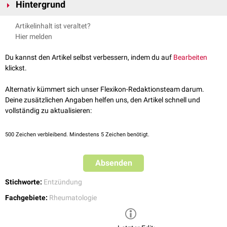
Hintergrund
Der Begriff "Autoinflammation" wurde – in Abgrenzung zu den
Artikelinhalt ist veraltet?
klassischen
Autoimmunerkrankungen
– erstmals Ende der 1990er-Jahre
Hier melden
vorgeschlagen. Die genaue Grenzziehung zwischen beiden
Entitäten
ist
anspruchsvoll und Gegenstand wissenschaftlicher Diskussionen.
Du kannst den Artikel selbst verbessern, indem du auf
Bearbeiten
Bei einer Autoinflammation kommt es zu einer Überaktivität der
klickst.
Komponenten des angeborenen, unspezifischen Immunsystems, d.h.
dass spezifische
Autoantikörper
oder antigenspezifische
T-Zellen
nicht
Alternativ kümmert sich unser Flexikon-Redaktionsteam darum.
an der
Pathogenese
beteiligt sind. Im Zentrum steht stattdessen die
Deine zusätzlichen Angaben helfen uns, den Artikel schnell und
Bildung sogenannter
Inflammasomen
.
vollständig zu aktualisieren:
500
Zeichen verbleibend. Mindestens 5 Zeichen benötigt.
Absenden
Stichworte:
Entzündung
Fachgebiete:
Rheumatologie