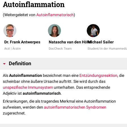
Autoinflammation
(Weitergeleitet von
Autoinflammatorisch
)
Dr. Frank Antwerpes
Natascha van den Höfel
Michael Sailer
Arzt | Ärztin
DocCheck Team
Student/in der Humanmediz
Definition
Als
Autoinflammation
bezeichnet man eine
Entzündungsreaktion
, die
scheinbar ohne äußere Ursache auftritt. Sie wird durch das
unspezifische Immunsystem
unterhalten. Das entsprechende
Adjektiv ist
autoinflammatorisch
.
Erkrankungen, die als tragendes Merkmal eine Autoinflammation
aufweisen, werden den
autoinflammatorischen Syndromen
zugerechnet.