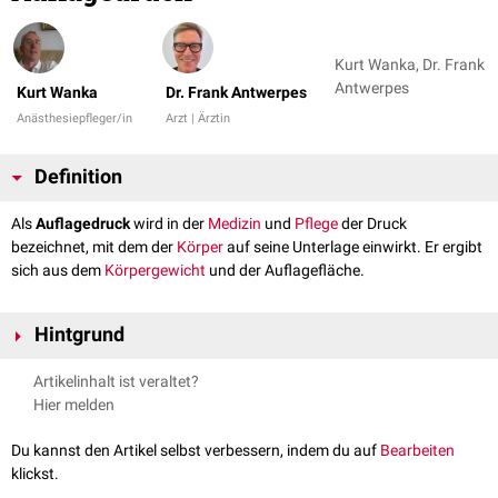
Kurt Wanka, Dr. Frank
Antwerpes
Kurt Wanka
Dr. Frank Antwerpes
Anästhesiepfleger/in
Arzt | Ärztin
Definition
Als
Auflagedruck
wird in der
Medizin
und
Pflege
der Druck
bezeichnet, mit dem der
Körper
auf seine Unterlage einwirkt. Er ergibt
sich aus dem
Körpergewicht
und der Auflagefläche.
Hintgrund
Für die mögliche Schädigung des Körpergewebes durch den
Artikelinhalt ist veraltet?
Auflagedruck sind die Höhe des Auflagedrucks und die Dauer der
Hier melden
Druckeinwirkung entscheidend. Bei einem Druck auf die Hautgefäße von
mehr als 28 mmHG wird die lokale Durchblutung beeinträchtigt und es
Du kannst den Artikel selbst verbessern, indem du auf
Bearbeiten
kommt zu einer
Hypoxie
. Hoher Auflagedruck und lange Druckverweilzeit
klickst.
führen in der Regel zu einem
Dekubitus
.