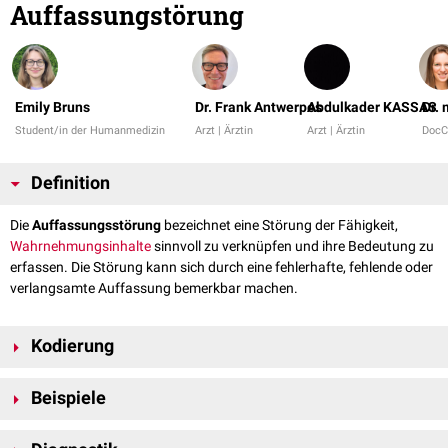
Auffassungstörung
Emily Bruns
Dr. Frank Antwerpes
Abdulkader KASSAS
Dr.
Student/in der Humanmedizin
Arzt | Ärztin
Arzt | Ärztin
DocC
Definition
Die
Auffassungsstörung
bezeichnet eine Störung der Fähigkeit,
Wahrnehmungsinhalte
sinnvoll zu verknüpfen und ihre Bedeutung zu
erfassen. Die Störung kann sich durch eine fehlerhafte, fehlende oder
verlangsamte Auffassung bemerkbar machen.
Kodierung
Auffassungsstörungen werden nach dem
AMDP-System
im
Beispiele
psychopathologischen Befund
unter
Aufmerksamkeitsstörungen
und
Gedächtnisstörungen
kodiert.
Es gibt verschiedene Formen der Auffassungsstörung. Dazu gehören