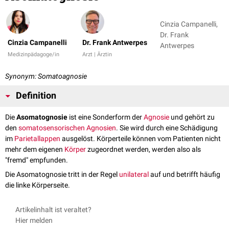
Cinzia Campanelli,
Dr. Frank
Cinzia Campanelli
Dr. Frank Antwerpes
Antwerpes
Medizinpädagoge/in
Arzt | Ärztin
Synonym: Somatoagnosie
Definition
Die
Asomatognosie
ist eine Sonderform der
Agnosie
und gehört zu
den
somatosensorischen Agnosien
. Sie wird durch eine Schädigung
im
Parietallappen
ausgelöst. Körperteile können vom Patienten nicht
mehr dem eigenen
Körper
zugeordnet werden, werden also als
"fremd" empfunden.
Die Asomatognosie tritt in der Regel
unilateral
auf und betrifft häufig
die linke Körperseite.
Artikelinhalt ist veraltet?
Hier melden