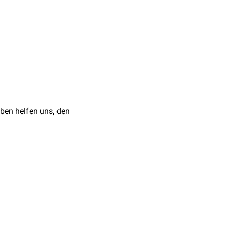
andzüge
so versteift
acarpales
- um so
nander erhöhen und damit
ben helfen uns, den