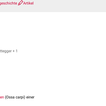
geschichte
Artikel
Dr. Frank Antwerpes, Christopher Hettegger + 1
hen
(Ossa carpi) einer