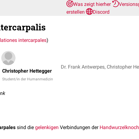
Was zeigt hierher
Versions
erstellen
Discord
ntercarpalis
lationes intercarpales
)
Christopher Hettegger
Student/in der Humanmedizin
enk
carpales
sind die
gelenkigen
Verbindungen der
Handwurzelknoc