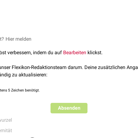
carpales sind so genannte
Amphiarthrosen
, die durch zahlreiche
B
glich sind.
tercarpales handelt es sich - wie bei den
et?
Hier melden
Articulationes carpomet
", welche die Verschieblichkeit der Handwurzelknochen unterei
lbst verbessern, indem du auf
Bearbeiten
klickst.
enachbarten Hauptgelenks (
Handgelenk
) steigern.
 unser Flexikon-Redaktionsteam darum. Deine zusätzlichen Anga
ändig zu aktualisieren:
tens 5 Zeichen benötigt.
Absenden
urzel
emität