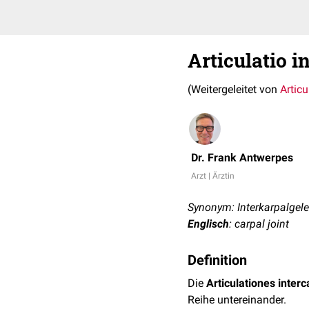
Articulatio i
(Weitergeleitet von
Articu
Dr. Frank Antwerpes
Arzt | Ärztin
Synonym: Interkarpalgel
Englisch
: carpal joint
Definition
Die
Articulationes inter
Reihe untereinander.