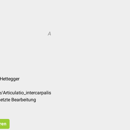
A
 Hettegger
Articulatio_intercarpalis
etzte Bearbeitung
ren