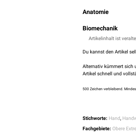
Anatomie
Die Articulationes inter
Biomechanik
sind, dass sie kaum bewe
Bei den Articulationes in
Artikelinhalt ist veralt
genannte "
Nebengelenke
Du kannst den Artikel se
die Beweglichkeit des b
Alternativ kümmert sich
Artikel schnell und vollst
500
Zeichen verbleibend. Mindes
Stichworte:
Hand
,
Handw
Fachgebiete:
Obere Extr