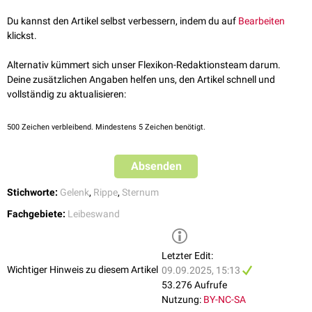
Ligamenta sternocostalia radiata
Ligamenta costoxiphoidea
(zwischen Costa 6 und 7 und dem
Du kannst den Artikel selbst verbessern, indem du auf
Bearbeiten
Processus xiphoideus
)
klickst.
Alternativ kümmert sich unser Flexikon-Redaktionsteam darum.
Deine zusätzlichen Angaben helfen uns, den Artikel schnell und
vollständig zu aktualisieren:
500
Zeichen verbleibend. Mindestens 5 Zeichen benötigt.
Absenden
Stichworte:
Gelenk
,
Rippe
,
Sternum
Fachgebiete:
Leibeswand
Letzter Edit:
Wichtiger Hinweis zu diesem Artikel
09.09.2025, 15:13
53.276 Aufrufe
Nutzung:
BY-NC-SA