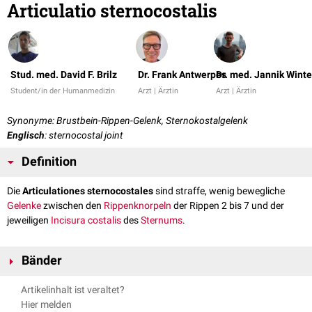
Articulatio sternocostalis
Stud. med. David F. Brilz
Dr. Frank Antwerpes
Dr. med. Jannik Winte
Student/in der Humanmedizin
Arzt | Ärztin
Arzt | Ärztin
Synonyme: Brustbein-Rippen-Gelenk, Sternokostalgelenk
Englisch
: sternocostal joint
Definition
Die
Articulationes sternocostales
sind straffe, wenig bewegliche
Gelenke
zwischen den
Rippenknorpeln
der Rippen 2 bis 7 und der
jeweiligen
Incisura costalis
des
Sternums
.
Bänder
Folgende
Bänder
sind an der Stabilisation der
Gelenke
beteiligt:
Artikelinhalt ist veraltet?
Ligamentum sternocostale intraarticulare
Hier melden