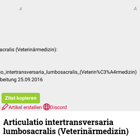
A
A
sacralis (Veterinärmedizin):
tio_intertransversaria_lumbosacralis_(Veterin%C3%A4rmedizin)
rbeitung 25.09.2016
Zitat kopieren
e
Artikel erstellen
Discord
Articulatio intertransversaria
lumbosacralis (Veterinärmedizin)