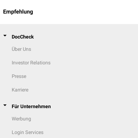
Empfehlung
DocCheck
Über Uns
Investor Relations
Presse
Karriere
Für Unternehmen
Werbung
Login Services