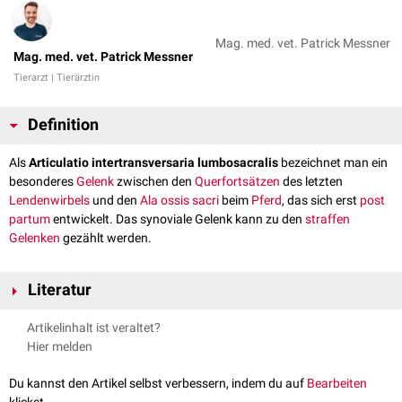
Mag. med. vet. Patrick Messner
Mag. med. vet. Patrick Messner
Tierarzt | Tierärztin
Definition
Als
Articulatio intertransversaria lumbosacralis
bezeichnet man ein
besonderes
Gelenk
zwischen den
Querfortsätzen
des letzten
Lendenwirbels
und den
Ala ossis sacri
beim
Pferd
, das sich erst
post
partum
entwickelt. Das synoviale Gelenk kann zu den
straffen
Gelenken
gezählt werden.
Literatur
Salomon, Franz-Viktor, Hans Geyer, and Uwe Gille, eds. Anatomie für
Artikelinhalt ist veraltet?
die Tiermedizin. Enke, 2015
Hier melden
Messner, Patrick, Renkin, Maria. Anatomie des aktiven & passiven
Bewegungsapparates der Haussäugetiere. Band II (Arthrologie).
Du kannst den Artikel selbst verbessern, indem du auf
Bearbeiten
Vienna Academic Press, 2016