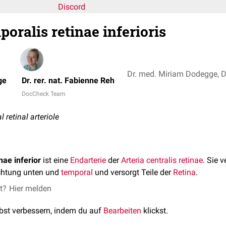
Discord
poralis retinae inferioris
Dr. med. Miriam Dodegge, Dr
ge
Dr. rer. nat. Fabienne Reh
DocCheck Team
l retinal arteriole
nae inferior
ist eine
Endarterie
der
Arteria centralis retinae
. Sie v
chtung unten und
temporal
und versorgt Teile der
Retina
.
et?
Hier melden
lbst verbessern, indem du auf
Bearbeiten
klickst.