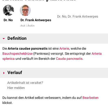
Dr. No, Dr. Frank Antwerpes
Dr. No
Dr. Frank Antwerpes
Arzt | Ärztin
Definition
Die
Arteria caudae pancreatis
ist eine
Arterie
, welche die
Bauchspeicheldrüse
(Pankreas) versorgt. Sie entspringt der
Arteria
splenica
und verläuft im Bereich der
Cauda pancreatis
.
Verlauf
Die Arteria caudae pancreatis entspringt der Arteria splenica kurz vor der
Artikelinhalt ist veraltet?
Milz
und zieht
kaudal
in Richtung der Cauda pancreatis auf die
Hier melden
Dorsalseite
des Pankreas. Dort
anastomosiert
sie mit der
Arteria
pancreatica magna
und der
Arteria pancreatica inferior
.
Du kannst den Artikel selbst verbessern, indem du auf
Bearbeiten
klickst.