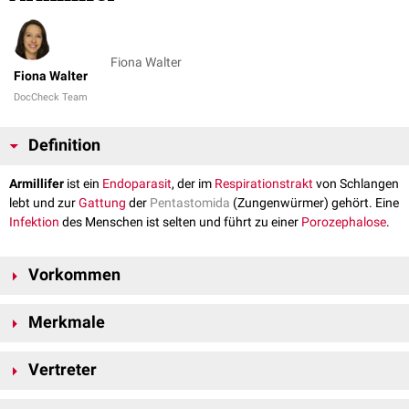
Fiona Walter
Fiona Walter
DocCheck Team
Definition
Armillifer
ist ein
Endoparasit
, der im
Respirationstrakt
von Schlangen
lebt und zur
Gattung
der
Pentastomida
(Zungen­wür­mer) gehört. Eine
Infektion
des Menschen ist selten und führt zu einer
Porozephalose
.
Vorkommen
Armillifer kommt insbesondere in schlangenreichen Regionen der Welt
Merkmale
wie Afrika, Asien oder Süd- und Nordamerika vor.
Armilifer weisen eine Größe von bis zu 14 cm auf. Die Weibchen sind
Vertreter
ingesamt größer als die Männchen. Sie sind typischerweise weißlich bis
gelblich gefärbt und durch spiralförmige Hautfalten gegliedert. Sie
Es existieren verschiedene
Spezies
, wie beispielsweise: