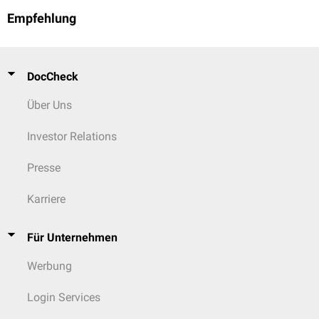
Empfehlung
DocCheck
Über Uns
Investor Relations
Presse
Karriere
Für Unternehmen
Werbung
Login Services