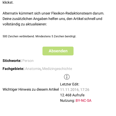
Gewinnung von Informationen über den Körperbau des Menschen zu
klickst.
bekommen. Als einer der ersten Wissenschaftler führte er systematische
Leichenzergliederungen durch.
Alternativ kümmert sich unser Flexikon-Redaktionsteam darum.
Im Jahre 1543 erschien sein bahnbrechendes Werk „De humani corporis
Deine zusätzlichen Angaben helfen uns, den Artikel schnell und
fabrica“. Vesal war als Leibarzt der spanischen Könige Karl V. und
vollständig zu aktualisieren:
Philipp II. tätig. Auf einer Reise in die Stadt Jerusalem verstarb Vesal im
Oktober 1564. Heute erinnert uns der Begriff „Vesalius-Band“
500
Zeichen verbleibend. Mindestens 5 Zeichen benötigt.
(
Ligamentum inguinale
) noch an den großen Wissenschaftler.
Absenden
Stichworte:
Person
Fachgebiete:
Anatomie
,
Medizingeschichte
Letzter Edit:
Wichtiger Hinweis zu diesem Artikel
11.11.2016, 17:26
12.468 Aufrufe
Nutzung:
BY-NC-SA