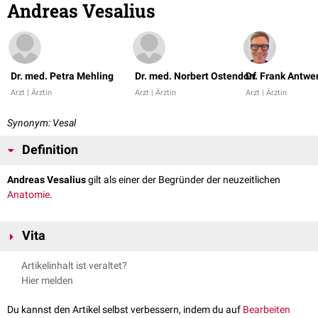
Andreas Vesalius
Dr. med. Petra Mehling
Dr. med. Norbert Ostendorf
Dr. Frank Antwe
Arzt | Ärztin
Arzt | Ärztin
Arzt | Ärztin
Synonym: Vesal
Definition
Andreas Vesalius
gilt als einer der Begründer der neuzeitlichen
Anatomie
.
Vita
Andreas Vesalius wurde am 31.12.1514 in Brüssel geboren. Bereits im
Artikelinhalt ist veraltet?
Jahre 1537 wurde er in Padua zum Professor der
Chirurgie
und
Hier melden
Anatomie ernannt. Im Gegensatz zu seinen Zeitgenossen forderte Vesal
die
Sektion
der menschlichen Leiche, um derart eine Grundlage zur
Du kannst den Artikel selbst verbessern, indem du auf
Bearbeiten