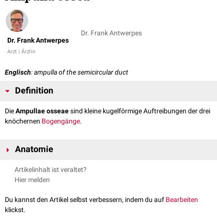
Dr. Frank Antwerpes
Dr. Frank Antwerpes
Arzt | Ärztin
Englisch
: ampulla of the semicircular duct
Definition
Die
Ampullae osseae
sind kleine kugelförmige Auftreibungen der drei
knöchernen
Bogengänge
.
Anatomie
Die Ampullae osseae befinden sich jeweils an dem Ende der drei
Artikelinhalt ist veraltet?
Bogengänge, das in den
Utriculus
mündet. Sie enthalten neuroepitheliale
Hier melden
Wahrnehmungsorgane, die
Cristae ampullares
.
Du kannst den Artikel selbst verbessern, indem du auf
Bearbeiten
klickst.