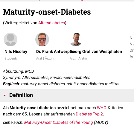
Maturity-onset-Diabetes
(Weitergeleitet von
Altersdiabetes
)
Ni
Ni
Dr
Nils Nicolay
Dr. Frank Antwerpes
Georg Graf von Westphalen
An
Student/in
Arzt | Ärztin
Arzt | Ärztin
+ 
Abkürzung: MOD
Synonym: Altersdiabetes, Erwachsenendiabetes
Englisch:
maturity-onset diabetes, adult-onset diabetes mellitus
Definition
Als
Maturity-onset diabetes
bezeichnet man nach
WHO
-Kriterien
nach dem 65. Lebensjahr auftretenden
Diabetes Typ 2
.
siehe auch:
Maturity-Onset Diabetes of the Young
(MODY)