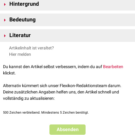
Hintergrund
Der Begründer der Psychoanalyse,
Sigmund Freud
, beschrieb das
Bedeutung
Agieren erstmals 1905 anhand des Falls seiner Patientin Dora, die ihre
Konflikte nicht sprachlich, sondern durch ihr
Verhalten
ausdrückte.
In der psychoanalytischen Therapie besteht das Ziel darin, dem
Literatur
Patienten zu helfen, seine unbewussten Motive zu erkennen und sie
bewusst zu verarbeiten, anstatt sie unkontrolliert auszuleben.
Pschyrembel Online – Agieren (Psychoanalyse), abgerufen am
Artikelinhalt ist veraltet?
26.03.2025
Hier melden
Neurologen und Psychiater im Netz –
Psychotherapie: Klassische
Psychoanalyse
, abgerufen am 25.03.2025
Du kannst den Artikel selbst verbessern, indem du auf
Bearbeiten
klickst.
Alternativ kümmert sich unser Flexikon-Redaktionsteam darum.
Deine zusätzlichen Angaben helfen uns, den Artikel schnell und
vollständig zu aktualisieren:
500
Zeichen verbleibend. Mindestens 5 Zeichen benötigt.
Absenden