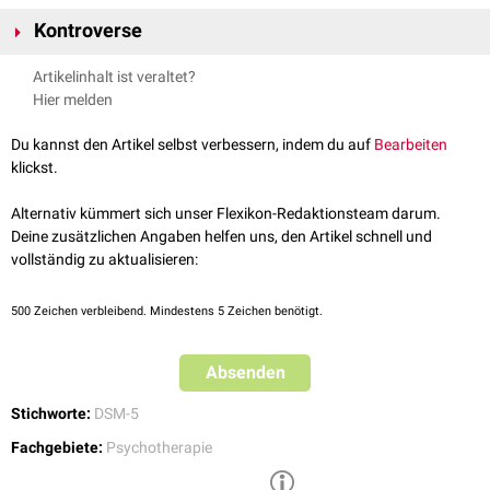
Kontroverse
Die Existenz dieses Syndroms ist umstritten und es ist nicht als
DSM-5
-
Artikelinhalt ist veraltet?
Diagnose anerkannt. Der Begriff findet bei Adoptionsgegnern
Hier melden
Verwendung.
Du kannst den Artikel selbst verbessern, indem du auf
Bearbeiten
klickst.
Alternativ kümmert sich unser Flexikon-Redaktionsteam darum.
Deine zusätzlichen Angaben helfen uns, den Artikel schnell und
vollständig zu aktualisieren:
500
Zeichen verbleibend. Mindestens 5 Zeichen benötigt.
Absenden
Stichworte:
DSM-5
Fachgebiete:
Psychotherapie