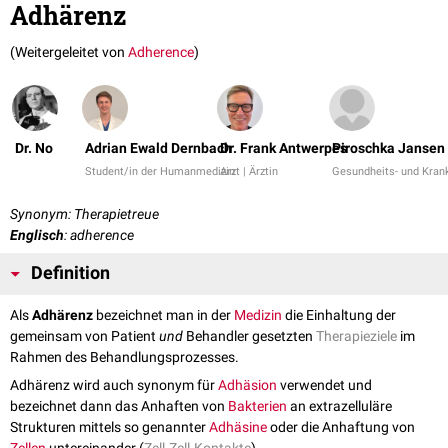
Adhärenz
(Weitergeleitet von
Adherence
)
Dr. No
Adrian Ewald Dernbach
Dr. Frank Antwerpes
Piroschka Jansen
Student/in der Humanmedizin
Arzt | Ärztin
Gesundheits- und Krank
Synonym: Therapietreue
Englisch
: adherence
Definition
Als
Adhärenz
bezeichnet man in der
Medizin
die Einhaltung der
gemeinsam von Patient
und
Behandler gesetzten
Therapieziele
im
Rahmen des Behandlungsprozesses.
Adhärenz wird auch synonym für
Adhäsion
verwendet und
bezeichnet dann das Anhaften von
Bakterien
an extrazelluläre
Strukturen mittels so genannter
Adhäsine
oder die Anhaftung von