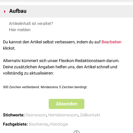
Es werden drei Formen der Adhäsionskontakte unterschieden:
Aufbau
Adherens junctions
verbinden zwei Zellen und interagieren mit
Aktinfilamenten
Die verschiedenen Adhäsionskontakte sind aus unterschiedlichen
Artikelinhalt ist veraltet?
Desmosomen
verbinden zwei Zellen und interagieren mit
Transmembranproteinen
aufgebaut, das funktionelle Prinzip ist aber
Hier melden
Intermediärfilamenten
ähnlich. Die
extrazelluläre
Domäne interagiert jeweils mit Komponenten
Hemidesmosomen
verbinden Zellen mit der extrazellulären Matrix (sie
der extrazellulären Matrix bzw. bindet das entsprechende
Du kannst den Artikel selbst verbessern, indem du auf
Bearbeiten
erscheinen wie ein
halbes Desmosom
) und interagieren mit
Transmembranprotein der anderen Zelle. Die
zytosolischen
Domänen
klickst.
Intermediärfilamenten.
binden verschiedene Adaptorproteine, um mit dem Zytoskelett zu
interagieren.
Alternativ kümmert sich unser Flexikon-Redaktionsteam darum.
Deine zusätzlichen Angaben helfen uns, den Artikel schnell und
vollständig zu aktualisieren:
500
Zeichen verbleibend. Mindestens 5 Zeichen benötigt.
Absenden
Stichworte:
Desmosom
,
Hemidesmosom
,
Zellkontakt
Fachgebiete:
Biochemie
,
Histologie