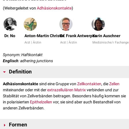
(Weitergeleitet von
Adhäsionskontakte
)
Dr. No
Anton-Martin Christof
Dr. Frank Antwerpes
Karin Auschner
Arzt | Ärztin
Arzt | Ärztin
Medizinische/r Fachanges
Synonym: Haftkontakt
Englisch
: adhering junctions
Definition
Adhäsionskontakte
sind eine Gruppe von
Zellkontakten
, die
Zellen
miteinander oder mit der
extrazellulären Matrix
verbinden und zur
Stabilität von Zellverbänden beitragen. Besonders häufig kommen sie
in polarisierten
Epithelzellen
vor, sie sind aber auch Bestandteil von
anderen Zellverbänden.
Formen