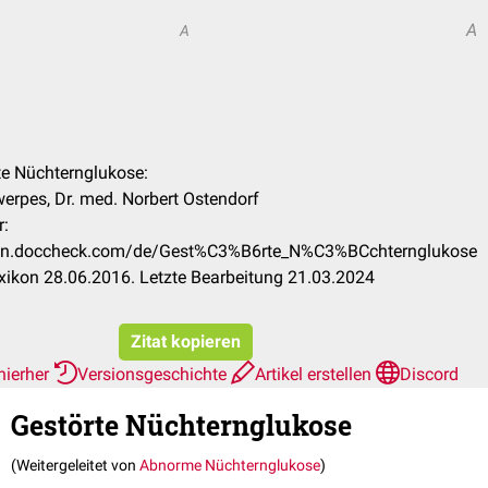
A
A
rte Nüchternglukose:
werpes, Dr. med. Norbert Ostendorf
r:
ikon.doccheck.com/de/Gest%C3%B6rte_N%C3%BCchternglukose
ikon 28.06.2016. Letzte Bearbeitung 21.03.2024
Zitat kopieren
hierher
Versionsgeschichte
Artikel erstellen
Discord
Gestörte Nüchternglukose
(Weitergeleitet von
Abnorme Nüchternglukose
)