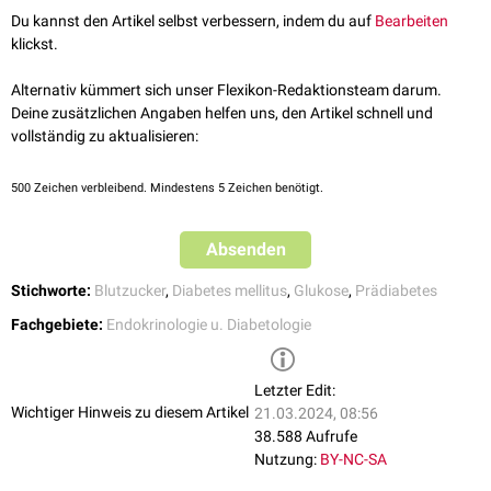
mellitus Typ 2
übergehen, wenn der Patient seinen Lebensstil nicht
Du kannst den Artikel selbst verbessern, indem du auf
Bearbeiten
verändert. Das Risiko für eine Konversion beträgt über 10 Jahre rund
klickst.
50%.
Alternativ kümmert sich unser Flexikon-Redaktionsteam darum.
Deine zusätzlichen Angaben helfen uns, den Artikel schnell und
vollständig zu aktualisieren:
500
Zeichen verbleibend. Mindestens 5 Zeichen benötigt.
Absenden
Stichworte:
Blutzucker
,
Diabetes mellitus
,
Glukose
,
Prädiabetes
Fachgebiete:
Endokrinologie u. Diabetologie
Letzter Edit:
Wichtiger Hinweis zu diesem Artikel
21.03.2024, 08:56
38.588 Aufrufe
Nutzung:
BY-NC-SA