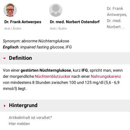
Dr. Frank
Antwerpes,
Dr. med.
Dr. Frank Antwerpes
Dr. med. Norbert Ostendorf
Norbert
Arzt | Ärztin
Arzt | Ärztin
Ostendorf
Synonym: abnorme Nüchternglukose
Englisch
: impaired fasting glucose, IFG
Definition
Von einer
gestörten Nüchternglukose
, kurz
IFG
, spricht man, wenn
der morgendliche
Nüchternblutzucker
nach einer
Nahrungskarenz
von mindestens 8 Stunden zwischen 100 und 125 mg/dl (5,6 - 6,9
mmol/l) liegt.
Hintergrund
Die gestörte Nüchternglukose ist ein Zeichen für das Vorliegen eines
Artikelinhalt ist veraltet?
Prädiabetes
, der als larviertes "Vorstadium" eines
Diabetes mellitus
Hier melden
verstanden werden kann. Eine IFG kann in einen
manifesten
Diabetes