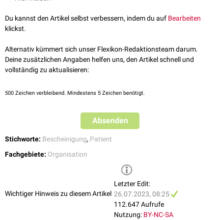
Bescheinigung gegenüber dem Arbeitnehmer, dass die Person für den
hausärztliches Attest
Beruf geeignet und frei von ansteckenden Erkrankungen ist
fachärztliches Attest
Du kannst den Artikel selbst verbessern, indem du auf
Bearbeiten
Bescheinigung gegenüber öffentlichen Behörden, z.B. bei einem
amtsärztliches Attest
klickst.
Gewaltverbrechen, zum Nachweis von Verletzungen, zum Nachweis
einer Fahreignung
Alternativ kümmert sich unser Flexikon-Redaktionsteam darum.
Bescheinigung gegenüber der Schule, dass der Schüler generell nicht
Deine zusätzlichen Angaben helfen uns, den Artikel schnell und
am Unterricht (
Schulunfähigkeitsbescheinigung
) bzw. am Sport- oder
vollständig zu aktualisieren:
Schwimmunterricht teilnehmen darf
500
Zeichen verbleibend. Mindestens 5 Zeichen benötigt.
Absenden
Stichworte:
Bescheinigung
,
Patient
Fachgebiete:
Organisation
Letzter Edit:
Wichtiger Hinweis zu diesem Artikel
26.07.2023, 08:25
112.647 Aufrufe
Nutzung:
BY-NC-SA