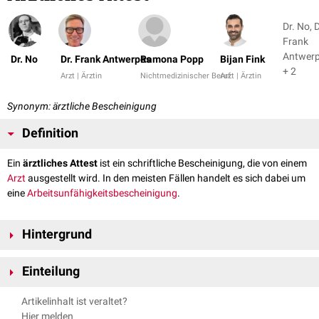
Dr. No, D
Frank
Antwer
Dr. No
Dr. Frank Antwerpes
Ramona Popp
Bijan Fink
+ 2
Arzt | Ärztin
Nichtmedizinischer Beruf
Arzt | Ärztin
Synonym: ärztliche Bescheinigung
Definition
Ein
ärztliches Attest
ist ein schriftliche Bescheinigung, die von einem
Arzt
ausgestellt wird. In den meisten Fällen handelt es sich dabei um
eine
Arbeitsunfähigkeitsbescheinigung
.
Hintergrund
Grundsätzlich gibt es kein festes Schema für eine ärztliche
Einteilung
Bescheinigung. Im Alltag haben sich jedoch verschiedene Formulare und
Vordrucke für ein ärztliches Attest durchgesetzt. Beispiele für ein
Je nach Aussteller des Attests unterscheidet man verschiedene
Artikelinhalt ist veraltet?
ärztliches Attest sind:
Attestarten mit unterschiedlichem Beweiswert, z.B.:
Hier melden