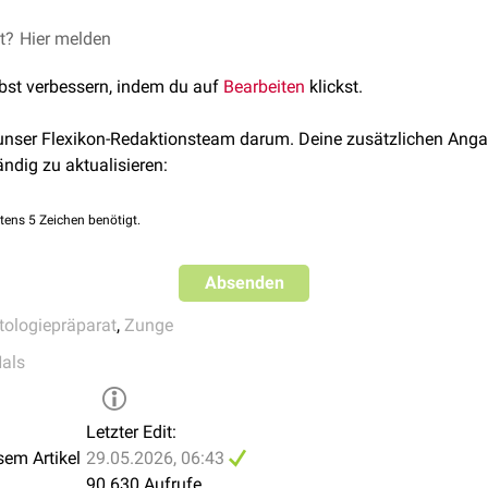
FlexTalk - Ein geschmackvoller Muskel:
et?
 Michael Constantin P. /
Hier melden
Unsplash
lbst verbessern, indem du auf
Bearbeiten
klickst.
 unser Flexikon-Redaktionsteam darum. Deine zusätzlichen Anga
ändig zu aktualisieren:
tens 5 Zeichen benötigt.
Absenden
tologiepräparat
,
Zunge
als
Letzter Edit:
sem Artikel
29.05.2026, 06:43
90.630 Aufrufe