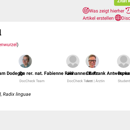
Zitat 
Was zeigt hierher
Artikel erstellen
Dis
d
nwurzel
)
iam Dodegge
Dr. rer. nat. Fabienne Reh
Johannes Betz
Dr. Frank Antwerpes
Dariu
DocCheck Team
DocCheck Team
Arzt | Ärztin
Studen
 Radix linguae