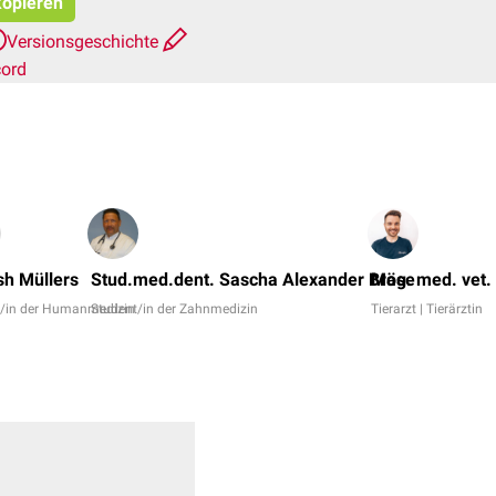
kopieren
Versionsgeschichte
cord
sh Müllers
Stud.med.dent. Sascha Alexander Bröse
Mag. med. vet.
t/in der Humanmedizin
Student/in der Zahnmedizin
Tierarzt | Tierärztin