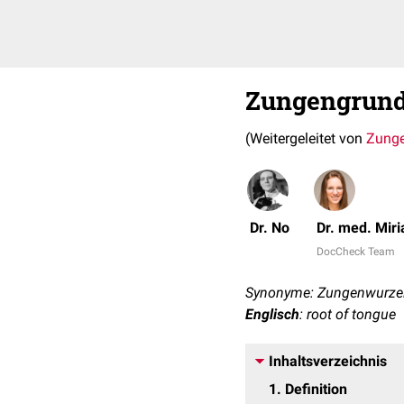
Zungengrun
(Weitergeleitet von
Zunge
Dr. No
Dr. med. Mir
DocCheck Team
Synonyme: Zungenwurzel,
Englisch
: root of tongue
Inhaltsverzeichnis
1
Definition