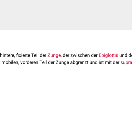
hintere, fixierte Teil der
Zunge
, der zwischen der
Epiglottis
und 
m mobilen, vorderen Teil der Zunge abgrenzt und ist mit der
supra
t sich
lymphatisches
Gewebe
, die sogenannte
Zungentonsille
(To
uktur des Zungengrunds ist das
Foramen caecum
.