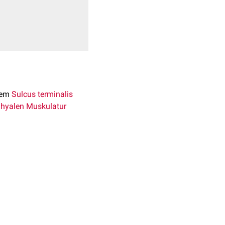
dem
Sulcus terminalis
hyalen Muskulatur
nsilla lingualis). Eine