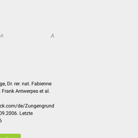
A
A
, Dr. rer. nat. Fabienne
 Frank Antwerpes et al.
heck.com/de/Zungengrund
09.2006. Letzte
6