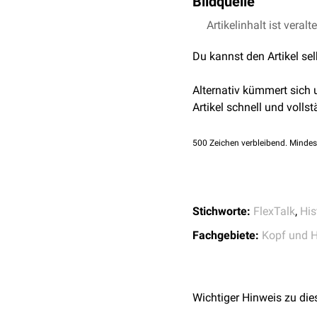
Bildquelle
Artikelinhalt ist veralt
Bildquelle Podcast: ©
Du kannst den Artikel se
Alternativ kümmert sich
Artikel schnell und vollst
500
Zeichen verbleibend. Mindes
Stichworte:
FlexTalk
,
His
Fachgebiete:
Kopf und H
Wichtiger Hinweis zu die