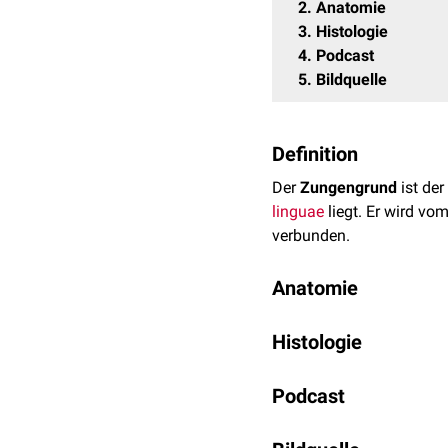
2
Anatomie
3
Histologie
4
Podcast
5
Bildquelle
Definition
Der
Zungengrund
ist der 
linguae
liegt. Er wird vo
verbunden.
Anatomie
Im Zungengrund befinde
Histologie
weitere anatomische Str
Podcast