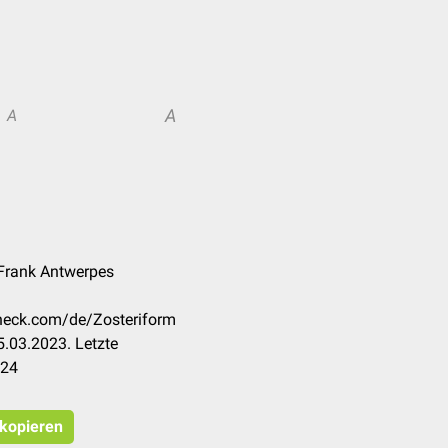
A
A
 Frank Antwerpes
check.com/de/Zosteriform
.03.2023. Letzte
024
 kopieren