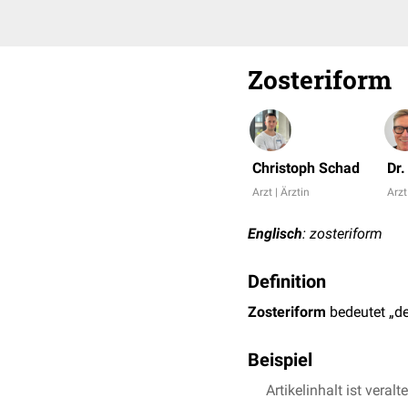
Zosteriform
Christoph Schad
Dr
Arzt | Ärztin
Arzt
Englisch
: zosteriform
Definition
Zosteriform
bedeutet „d
Beispiel
Artikelinhalt ist veralt
Porokeratosis zosteri