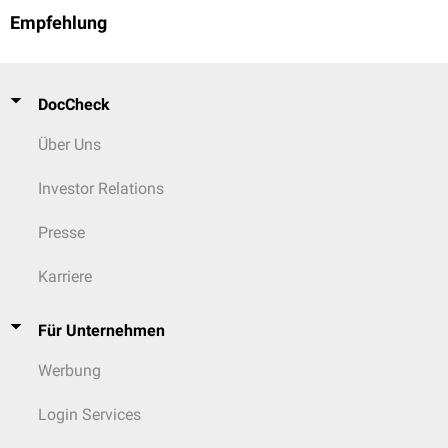
Empfehlung
DocCheck
Über Uns
Investor Relations
Presse
Karriere
Für Unternehmen
Werbung
Login Services