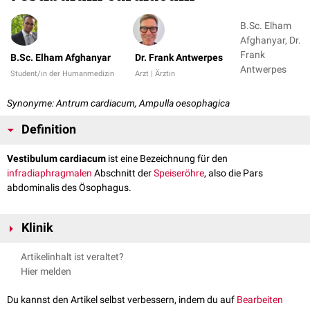
B.Sc. Elham
Afghanyar, Dr.
Frank
B.Sc. Elham Afghanyar
Dr. Frank Antwerpes
Antwerpes
Student/in der Humanmedizin
Arzt | Ärztin
Synonyme: Antrum cardiacum, Ampulla oesophagica
Definition
Vestibulum cardiacum
ist eine Bezeichnung für den
infradiaphragmalen
Abschnitt der
Speiseröhre
, also die Pars
abdominalis des Ösophagus.
Klinik
Das Vestibulum cardiacum entspricht dem "unteren
Artikelinhalt ist veraltet?
Ösophagussphinkter" und ist in Ruhe geschlossen. Röntgenologisch
Hier melden
lässt sich eine Füllung des Vestibulum cardiacum mit
Kontrastmittel
nur
in der Schluckphase beobachten, wenn sich der
untere
Du kannst den Artikel selbst verbessern, indem du auf
Bearbeiten
Ösophagussphinkter
öffnet. Andere Bezeichnungen für diesen Bereich