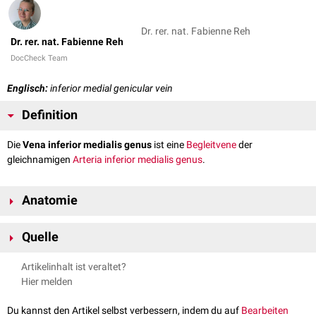
Dr. rer. nat. Fabienne Reh
Dr. rer. nat. Fabienne Reh
DocCheck Team
Englisch:
inferior medial genicular vein
Definition
Die
Vena inferior medialis genus
ist eine
Begleitvene
der
gleichnamigen
Arteria inferior medialis genus
.
Anatomie
Die Vena inferior medialis genus verläuft
inferior
-
medial
über den
Quelle
Condylus medialis tibiae
und mündet
proximal
des
Kniegelenks
in die
Vena poplitea
.
Elsevier –
Inferior Medial Genicular Vein (Right)
, abgerufen am
Artikelinhalt ist veraltet?
22.05.2024
Hier melden
Du kannst den Artikel selbst verbessern, indem du auf
Bearbeiten