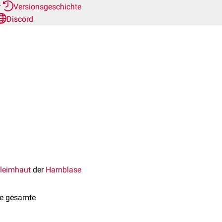
r
Versionsgeschichte
Discord
leimhaut
der
Harnblase
die gesamte