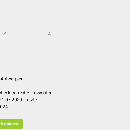
A
A
k Antwerpes
ccheck.com/de/Urozystitis
1.07.2020. Letzte
2024
t kopieren