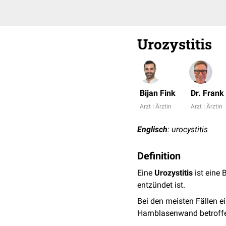
Urozystitis
Bijan Fink
Dr. Fran
Arzt | Ärztin
Arzt | Ärztin
Englisch
: urocystitis
Definition
Eine
Urozystitis
ist eine
entzündet ist.
Bei den meisten Fällen e
Harnblasenwand betroffe