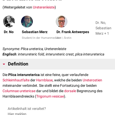
(Weitergeleitet von
Ureterenleiste
)
Dr. No,
Sebastian
Dr. No
Sebastian Merz
Dr. Frank Antwerpes
Merz + 1
Student/in der Humanmedizin
Arzt | Ärztin
Synonyme: Plica ureterica, Ureterenleiste
Englisch
: interureteric fold, interureteric crest, plica interureterica
Definition
Die
Plica interureterica
ist eine feine, quer verlaufende
Schleimhautfalte
der
Harnblase
, welche die beiden
Ureterostien
miteinander verbindet. Sie stellt eine Fortsetzung der beiden
Columnae uretericae
dar und bildet die
dorsale
Begrenzung des
Harnblasendreiecks (
Trigonum vesicae
).
Artikelinhalt ist veraltet?
Hier melden