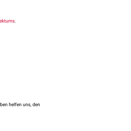
ektums
.
ktumprolaps
auf.
heinlich entsteht es durch
kationssyndroms
(ODS).
ben helfen uns, den