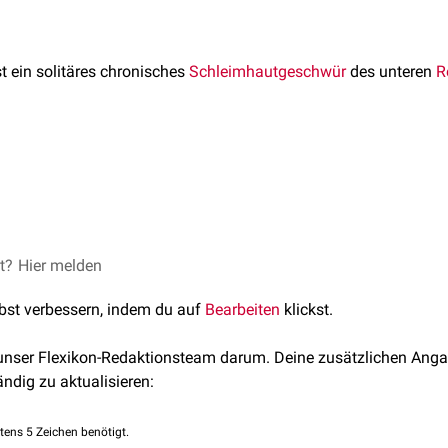
t ein solitäres chronisches
Schleimhautgeschwür
des unteren
R
ritt vor allem bei Frauen mit
Defäkationsstörungen
und/oder
Re
ecti simplex ist zur Zeit (2019) nicht vollständig geklärt. Wahrsc
ei erschwertem
Stuhlgang
im Rahmen eines
obstruktiven Defä
et?
Hier melden
lbst verbessern, indem du auf
Bearbeiten
klickst.
 unser Flexikon-Redaktionsteam darum. Deine zusätzlichen Anga
ändig zu aktualisieren:
tens 5 Zeichen benötigt.