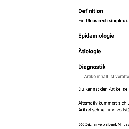
Definition
Ein
Ulcus recti simplex
is
Epidemiologie
Das Ulcus recti simplex t
Ätiologie
Die Ätiologie des Ulcus r
Diagnostik
mechanische Faktoren b
Artikelinhalt ist veralt
Rektoskopie
Defäkographie
Du kannst den Artikel se
Alternativ kümmert sich
Artikel schnell und vollst
500
Zeichen verbleibend. Mindes