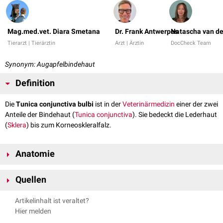
Mag.med.vet. Diara Smetana
Dr. Frank Antwerpes
Natascha van de
Tierarzt | Tierärztin
Arzt | Ärztin
DocCheck Team
Synonym: Augapfelbindehaut
Definition
Die
Tunica conjunctiva bulbi
ist in der
Veterinärmedizin
einer der zwei
Anteile der Bindehaut (
Tunica conjunctiva
). Sie bedeckt die Lederhaut
(
Sklera
) bis zum Korneoskleralfalz.
Anatomie
Die Tunica conjunctiva bulbi ist eine
drüsenlose
, blassrosa gefärbte
Quellen
Schleimhaut
. Sie beginnt am
Fornix conjunctivae
und umgibt dann die
Sklera bis zum Korneoskleralrand. Die Hornhaut (
Kornea
) selbst ist nur
Salomon FV, Geyer H, Uwe G. 2008. Anatomie für die Tiermedizin. 2.,
Artikelinhalt ist veraltet?
von
Konjunktivalepithel
überzogen.
aktualisierte und erweiterte Auflage. Stuttgart: Enke Verlag in MVS
Hier melden
Der Teil der Bindehaut, der die Innenseite der Augenlider überzieht, wird
Medizinverlage Stuttgart GmbH & Co. KG. ISBN: 978-3-8304-1075-1