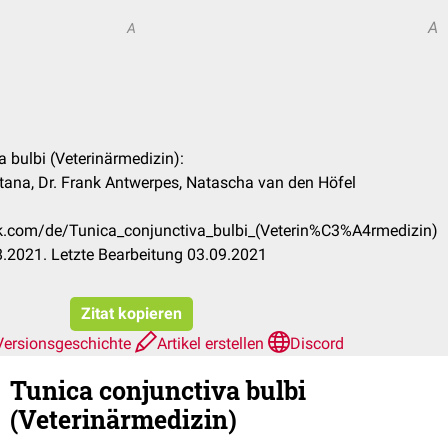
A
A
a bulbi (Veterinärmedizin):
ana, Dr. Frank Antwerpes, Natascha van den Höfel
ck.com/de/Tunica_conjunctiva_bulbi_(Veterin%C3%A4rmedizin)
.2021. Letzte Bearbeitung 03.09.2021
Zitat kopieren
Versionsgeschichte
Artikel erstellen
Discord
Tunica conjunctiva bulbi
(Veterinärmedizin)