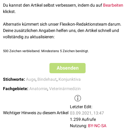
als
Tunica conjunctiva palpebrarum
bezeichnet.
Nickel R, Schummer A, Seiferle E. 2003. Lehrbuch der Anatomie der
Du kannst den Artikel selbst verbessern, indem du auf
Bearbeiten
Haustiere, Band IV: Nervensystem. 4., unveränderte Auflage.
klickst.
Stuttgart: Parey in MSV Medizinverlage Stuttgart GmbH & Co. KG.
ISBN: 978-3-8304-4150-2
Alternativ kümmert sich unser Flexikon-Redaktionsteam darum.
Deine zusätzlichen Angaben helfen uns, den Artikel schnell und
vollständig zu aktualisieren:
500
Zeichen verbleibend. Mindestens 5 Zeichen benötigt.
Absenden
Stichworte:
Auge
,
Bindehaut
,
Konjunktiva
Fachgebiete:
Anatomie
,
Veterinärmedizin
Letzter Edit:
Wichtiger Hinweis zu diesem Artikel
03.09.2021, 13:47
1.259 Aufrufe
Nutzung:
BY-NC-SA