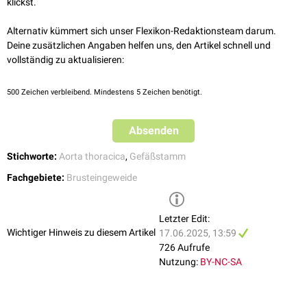
klickst.
↑
Ostrowski, P., Bonczar, M., Glądys, K. et al. The complex anatomy of
the bronchial arteries: a meta-analysis with potential implications for
Alternativ kümmert sich unser Flexikon-Redaktionsteam darum.
thoracic surgery and hemoptysis treatment. Sci Rep 14, 30942
Deine zusätzlichen Angaben helfen uns, den Artikel schnell und
(2024).
https://doi.org/10.1038/s41598-024-81935-5
vollständig zu aktualisieren:
500
Zeichen verbleibend. Mindestens 5 Zeichen benötigt.
Absenden
Stichworte:
Aorta thoracica
,
Gefäßstamm
Fachgebiete:
Brusteingeweide
Letzter Edit:
Wichtiger Hinweis zu diesem Artikel
17.06.2025, 13:59
726 Aufrufe
Nutzung:
BY-NC-SA