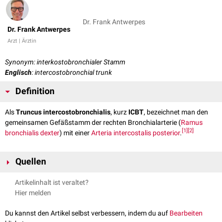
Dr. Frank Antwerpes
Dr. Frank Antwerpes
Arzt | Ärztin
Synonym: interkostobronchialer Stamm
Englisch
: intercostobronchial trunk
Definition
Als
Truncus intercostobronchialis
, kurz
ICBT
, bezeichnet man den
gemeinsamen Gefäßstamm der rechten Bronchialarterie (
Ramus
[
1
]
[
2
]
bronchialis dexter
) mit einer
Arteria intercostalis posterior
.
Quellen
↑
Kocbek L, Rakuša M.
The right intercostobronchial trunk:
Artikelinhalt ist veraltet?
anatomical study in respect of posterior intercostal artery origin and
Hier melden
its clinical application.
Surg Radiol Anat. 2018 Jan;40(1):67-73.
doi: 10.1007/s00276-017-1943-7. Epub 2017 Nov 10. PMID:
Du kannst den Artikel selbst verbessern, indem du auf
Bearbeiten
29127469.