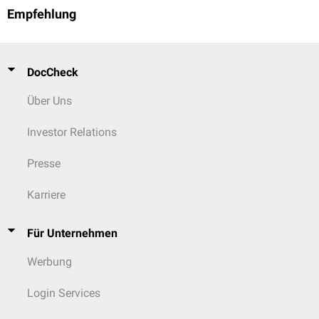
Empfehlung
DocCheck
Über Uns
Investor Relations
Presse
Karriere
Für Unternehmen
Werbung
Login Services