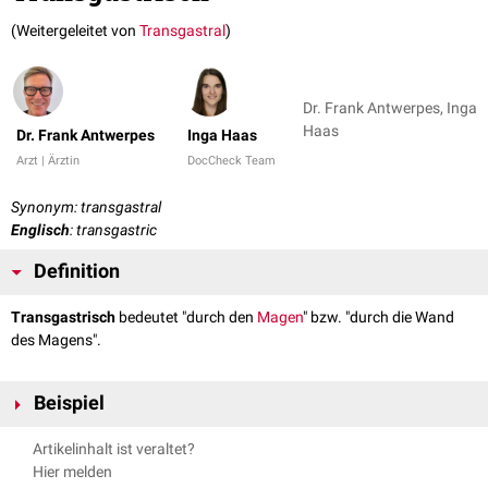
(Weitergeleitet von
Transgastral
)
Dr. Frank Antwerpes, Inga
Haas
Dr. Frank Antwerpes
Inga Haas
Arzt | Ärztin
DocCheck Team
Synonym: transgastral
Englisch
: transgastric
Definition
Transgastrisch
bedeutet "durch den
Magen
" bzw. "durch die Wand
des Magens".
Beispiel
Transgastrische Peritoneoskopie
Artikelinhalt ist veraltet?
Hier melden