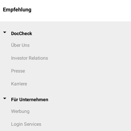
Empfehlung
DocCheck
Über Uns
Investor Relations
Presse
Karriere
Für Unternehmen
Werbung
Login Services