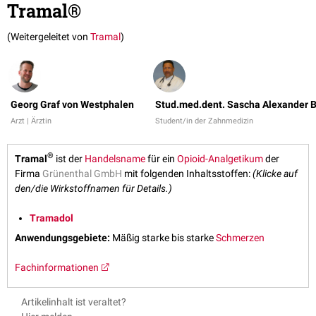
Tramal®
(Weitergeleitet von
Tramal
)
Georg Graf von Westphalen
Stud.med.dent. Sascha Alexander 
Arzt | Ärztin
Student/in der Zahnmedizin
®
Tramal
ist der
Handelsname
für ein
Opioid-Analgetikum
der
Firma
Grünenthal GmbH
mit folgenden Inhaltsstoffen:
(Klicke auf
den/die Wirkstoffnamen für Details.)
Tramadol
Anwendungsgebiete:
Mäßig starke bis starke
Schmerzen
Fachinformationen
Artikelinhalt ist veraltet?