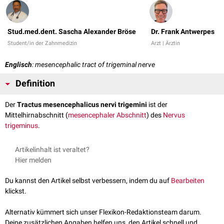
Stud.med.dent. Sascha Alexander Bröse
Dr. Frank Antwerpes
Student/in der Zahnmedizin
Arzt | Ärztin
Englisch
: mesencephalic tract of trigeminal nerve
Definition
Der
Tractus mesencephalicus nervi trigemini
ist der
Mittelhirnabschnitt (
mesencephaler Abschnitt
) des
Nervus
trigeminus
.
Artikelinhalt ist veraltet?
Hier melden
Du kannst den Artikel selbst verbessern, indem du auf
Bearbeiten
klickst.
Alternativ kümmert sich unser Flexikon-Redaktionsteam darum.
Deine zusätzlichen Angaben helfen uns, den Artikel schnell und