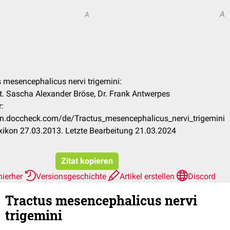
A
A
s mesencephalicus nervi trigemini:
. Sascha Alexander Bröse, Dr. Frank Antwerpes
:
kon.doccheck.com/de/Tractus_mesencephalicus_nervi_trigemini
ikon 27.03.2013. Letzte Bearbeitung 21.03.2024
Zitat kopieren
hierher
Versionsgeschichte
Artikel erstellen
Discord
Tractus mesencephalicus nervi
trigemini