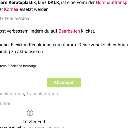
läre Keratoplastik
, kurz
DALK
, ist eine Form der
Hornhauttransp
er
Kornea
ersetzt werden.
et?
Hier melden
lbst verbessern, indem du auf
Bearbeiten
klickst.
 unser Flexikon-Redaktionsteam darum. Deine zusätzlichen Anga
ändig zu aktualisieren:
tens 5 Zeichen benötigt.
Absenden
nsplantation
,
Transplantation
kunde
Letzter Edit: