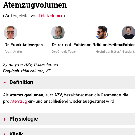
Atemzugvolumen
(Weitergeleitet von
Tidalvolumen
)
Dr. Frank Antwerpes
Dr. rer. nat. Fabienne Reh
Julian Heilmann
Fabian
Arzt | Ärztin
DocCheck Team
Notfallsanitäter/in
Student
Synonyme: AZV, Tidalvolumen
Englisch
: tidal volume, VT
Definition
Als
Atemzugvolumen
, kurz
AZV
, bezeichnet man die Gasmenge, die
pro
Atemzug
ein- und anschließend wieder ausgeatmet wird.
Physiologie
Das Atemzugvolumen beträgt in Ruhe etwa 500 ml. Um das AZV an das
Klinik
Körpergewicht anzupassen, kann man mit 6 bis 8 ml/kg Körpergewicht