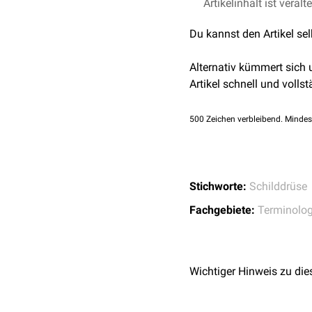
Artikelinhalt ist veralt
Thyreoidaler Transkri
Du kannst den Artikel se
Alternativ kümmert sich
Artikel schnell und vollst
500
Zeichen verbleibend. Mindes
Stichworte:
Schilddrüse
Fachgebiete:
Terminolog
Wichtiger Hinweis zu die