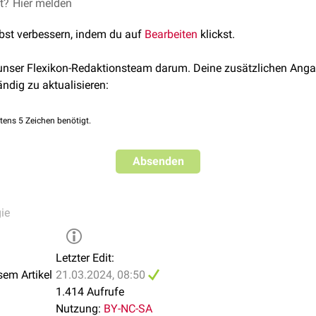
et?
ptionsfaktor 1
Hier melden
lbst verbessern, indem du auf
Bearbeiten
klickst.
 unser Flexikon-Redaktionsteam darum. Deine zusätzlichen Anga
ändig zu aktualisieren:
tens 5 Zeichen benötigt.
Absenden
ie
Letzter Edit:
sem Artikel
21.03.2024, 08:50
1.414 Aufrufe
Nutzung:
BY-NC-SA