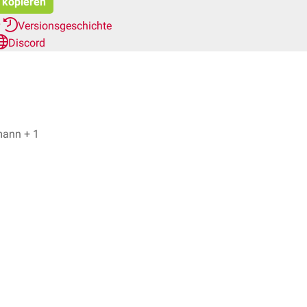
t kopieren
r
Versionsgeschichte
Discord
Fiona Walter, Jonas Thomann + 1