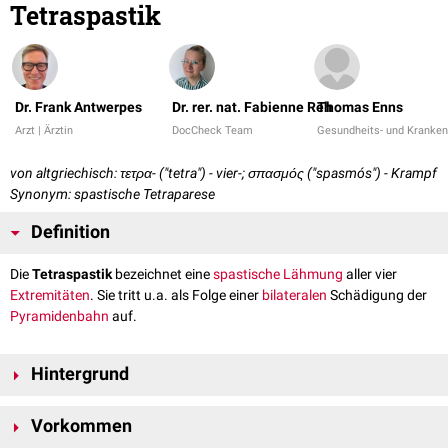
Tetraspastik
Dr. Frank Antwerpes
Dr. rer. nat. Fabienne Reh
Thomas Enns
Arzt | Ärztin
DocCheck Team
Gesundheits- und Kranken
von altgriechisch: τετρα- ("tetra") - vier-; σπασμός ("spasmós") - Krampf
Synonym: spastische Tetraparese
Definition
Die
Tetraspastik
bezeichnet eine
spastische Lähmung
aller vier
Extremitäten
. Sie tritt u.a. als Folge einer
bilateralen
Schädigung der
Pyramidenbahn
auf.
Hintergrund
Bei einer Tetraspastik liegt die auslösende Läsion typischerweise im
Vorkommen
Hirnstamm
oder im
Zervikalmark
. Alternativ kann der Ursprung der