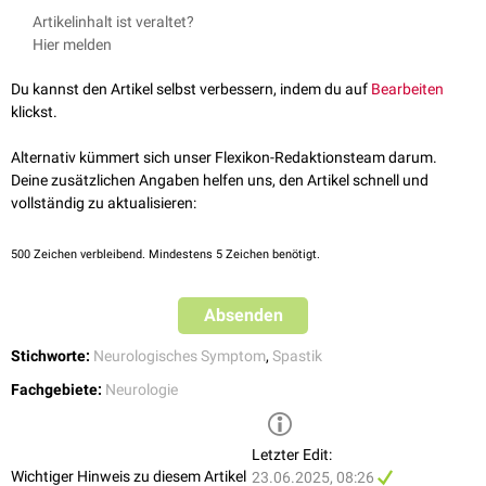
Pyramidenbahn im
primären Motorkortex
betroffen sein.
Eine Tetraspastik kann u.a. bei folgenden neurologischen
Artikelinhalt ist veraltet?
Krankheitsbildern auftreten:
Hier melden
Infantile Zerebralparese
Zentrale pontine Myelinolyse
Du kannst den Artikel selbst verbessern, indem du auf
Bearbeiten
Niemann-Pick-Krankheit
klickst.
Morbus Hantia-Santavuori-Hagberg
‎
Alternativ kümmert sich unser Flexikon-Redaktionsteam darum.
Deine zusätzlichen Angaben helfen uns, den Artikel schnell und
vollständig zu aktualisieren:
500
Zeichen verbleibend. Mindestens 5 Zeichen benötigt.
Absenden
Stichworte:
Neurologisches Symptom
,
Spastik
Fachgebiete:
Neurologie
Letzter Edit:
Wichtiger Hinweis zu diesem Artikel
23.06.2025, 08:26