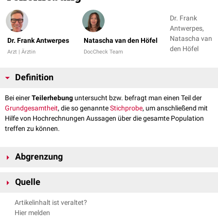
Dr. Frank
Antwerpes,
Natascha van
Dr. Frank Antwerpes
Natascha van den Höfel
den Höfel
Arzt | Ärztin
DocCheck Team
Definition
Bei einer
Teilerhebung
untersucht bzw. befragt man einen Teil der
Grundgesamtheit
, die so genannte
Stichprobe
, um anschließend mit
Hilfe von Hochrechnungen Aussagen über die gesamte Population
treffen zu können.
Abgrenzung
Im Gegensatz hierzu steht die
Vollerhebung
, bei der jedes Element der
Quelle
Grundgesamtheit untersucht wird. Die Teilerhebung ist die gängigste Art
der Erhebung in der
medizinischen Statistik
oder
Marktforschung
, da
Statista;
Definition Teilerhebung
; zuletzt abgerufen am 29.03.2023
Artikelinhalt ist veraltet?
eine Vollerhebung in den meisten Fällen zu aufwändig bis (nahezu)
Hier melden
unmöglich ist.