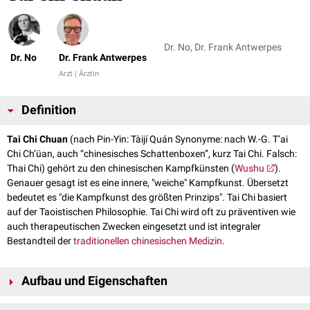
Dr. No, Dr. Frank Antwerpes
Dr. No
Dr. Frank Antwerpes
Arzt | Ärztin
Definition
Tai Chi Chuan
(nach Pin-Yin: Tàijí Quán Synonyme: nach W.-G. T’ai
Chi Ch’üan, auch “chinesisches Schattenboxen”, kurz Tai Chi. Falsch:
Thai Chi) gehört zu den chinesischen Kampfkünsten (
Wushu
).
Genauer gesagt ist es eine innere, "weiche" Kampfkunst. Übersetzt
bedeutet es "die Kampfkunst des größten Prinzips". Tai Chi basiert
auf der Taoistischen Philosophie. Tai Chi wird oft zu präventiven wie
auch therapeutischen Zwecken eingesetzt und ist integraler
Bestandteil der
traditionellen chinesischen Medizin
.
Aufbau und Eigenschaften
Wie die meisten asiatischen Kampfkünste ist Tai Chi in sogenannte